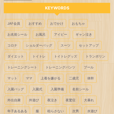
KEYWORDS
JAF会員
おすすめ
おでかけ
おもちゃ
お名前シール
お風呂
アイビー
ギャン泣き
コロナ
ショルダーバッグ
スーツ
セットアップ
ダイエット
トイトレ
トイトレグッズ
トランポリン
トレーニングシート
トレーニングパンツ
プール
マット
ママ
上着を嫌がる
二歳児
体幹
入園バッグ
入園式
入園準備
名前シール
外出自粛
外遊び
夜泣き
夜驚症
大暴れ
年子あるある
服
枯らさない
次男
水遊び