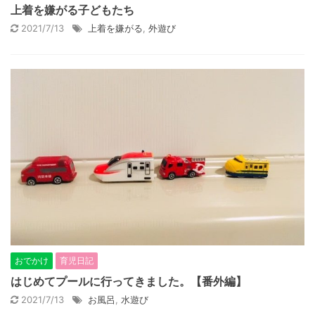
上着を嫌がる子どもたち
2021/7/13
上着を嫌がる
,
外遊び
おでかけ
育児日記
はじめてプールに行ってきました。【番外編】
2021/7/13
お風呂
,
水遊び