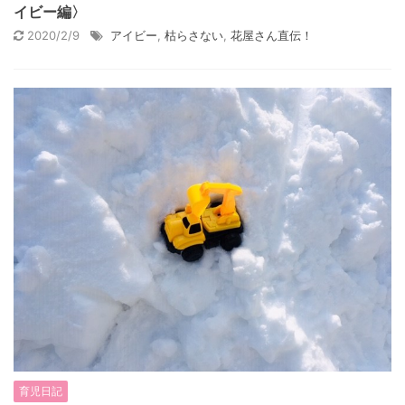
イビー編〉
2020/2/9
アイビー
,
枯らさない
,
花屋さん直伝！
育児日記