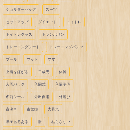
ショルダーバッグ
スーツ
セットアップ
ダイエット
トイトレ
トイトレグッズ
トランポリン
トレーニングシート
トレーニングパンツ
プール
マット
ママ
上着を嫌がる
二歳児
体幹
入園バッグ
入園式
入園準備
名前シール
外出自粛
外遊び
夜泣き
夜驚症
大暴れ
年子あるある
服
枯らさない