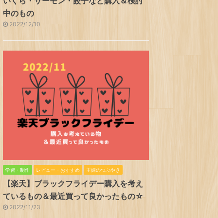
いくら・サーモン・餃子など購入＆検討
中のもの
2022/12/10
学習・制作
レビュー・おすすめ
主婦のつぶやき
【楽天】ブラックフライデー購入を考え
ているもの＆最近買って良かったもの☆
2022/11/23