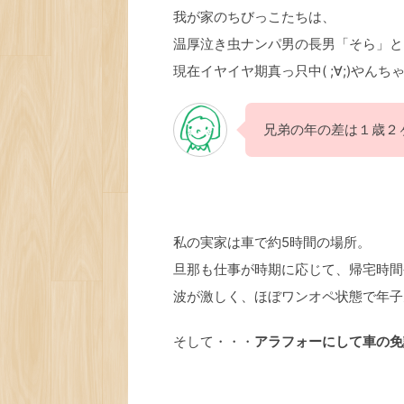
我が家のちびっこたちは、
温厚泣き虫ナンパ男の長男「そら」と
現在イヤイヤ期真っ只中( ;∀;)やん
兄弟の年の差は１歳２
私の実家は車で約5時間の場所。
旦那も仕事が時期に応じて、帰宅時間
波が激しく、ほぼワンオペ状態で年子
そして・・・
アラフォーにして車の免