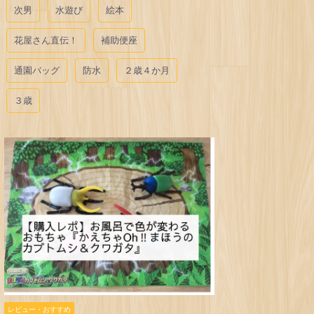
次男
水遊び
絵本
花屋さん直伝！
補助便座
通園バッグ
防水
２歳４か月
３歳
レビュー・おすすめ