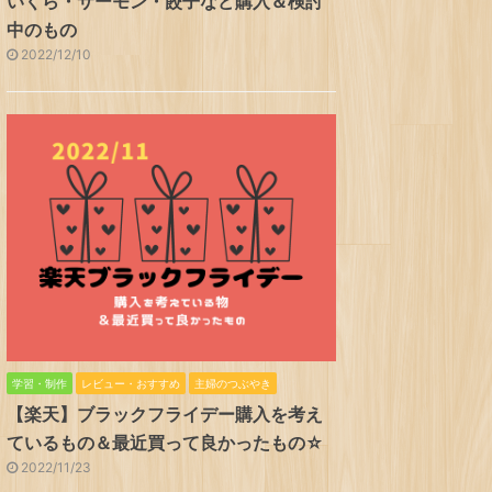
いくら・サーモン・餃子など購入＆検討
中のもの
2022/12/10
学習・制作
レビュー・おすすめ
主婦のつぶやき
【楽天】ブラックフライデー購入を考え
ているもの＆最近買って良かったもの☆
2022/11/23