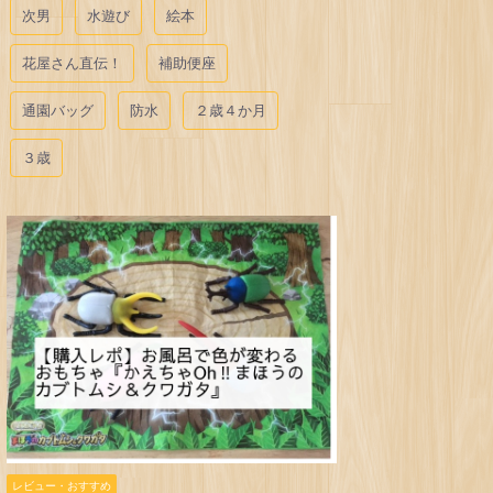
次男
水遊び
絵本
花屋さん直伝！
補助便座
通園バッグ
防水
２歳４か月
３歳
レビュー・おすすめ