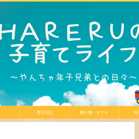
ム
育児日記
贈り物・ギフト
美