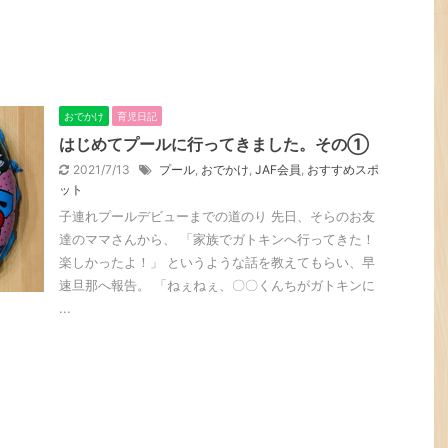
おでかけ
育児日記
はじめてプールに行ってきました。その①
2021/7/13
プール
,
おでかけ
,
JAF会員
,
おすすめスポ
ット
子連れプールデビューまでの道のり 先日、そらのお友
達のママさんから、 「家族でガトキンへ行ってきた！
楽しかったよ！」 というような話を教えてもらい、早
速旦那へ報告。 「ねぇねぇ、〇〇くんちがガトキンに
...