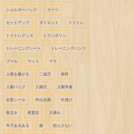
ショルダーバッグ
スーツ
セットアップ
ダイエット
トイトレ
トイトレグッズ
トランポリン
トレーニングシート
トレーニングパンツ
プール
マット
ママ
上着を嫌がる
二歳児
体幹
入園バッグ
入園式
入園準備
名前シール
外出自粛
外遊び
夜泣き
夜驚症
大暴れ
年子あるある
服
枯らさない