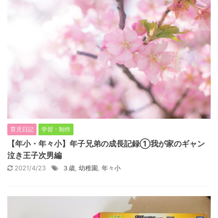
育児日記
学習・制作
【年小・年々小】年子兄弟の成長記録①我が家のギャン
泣き王子次男編
2021/4/23
３歳
,
幼稚園
,
年々小