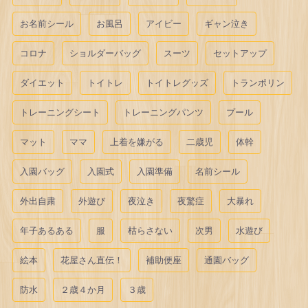
お名前シール
お風呂
アイビー
ギャン泣き
コロナ
ショルダーバッグ
スーツ
セットアップ
ダイエット
トイトレ
トイトレグッズ
トランポリン
トレーニングシート
トレーニングパンツ
プール
マット
ママ
上着を嫌がる
二歳児
体幹
入園バッグ
入園式
入園準備
名前シール
外出自粛
外遊び
夜泣き
夜驚症
大暴れ
年子あるある
服
枯らさない
次男
水遊び
絵本
花屋さん直伝！
補助便座
通園バッグ
防水
２歳４か月
３歳