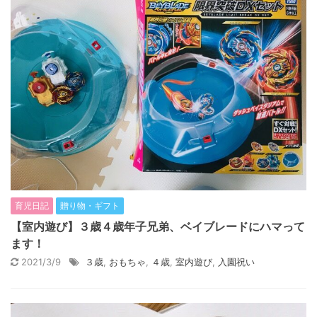
育児日記
贈り物・ギフト
【室内遊び】３歳４歳年子兄弟、ベイブレードにハマって
ます！
2021/3/9
３歳
,
おもちゃ
,
４歳
,
室内遊び
,
入園祝い