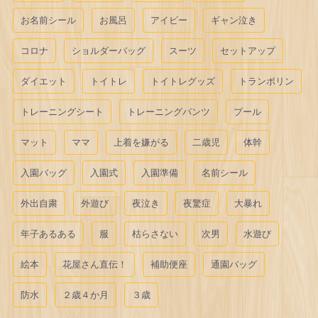
お名前シール
お風呂
アイビー
ギャン泣き
コロナ
ショルダーバッグ
スーツ
セットアップ
ダイエット
トイトレ
トイトレグッズ
トランポリン
トレーニングシート
トレーニングパンツ
プール
マット
ママ
上着を嫌がる
二歳児
体幹
入園バッグ
入園式
入園準備
名前シール
外出自粛
外遊び
夜泣き
夜驚症
大暴れ
年子あるある
服
枯らさない
次男
水遊び
絵本
花屋さん直伝！
補助便座
通園バッグ
防水
２歳４か月
３歳